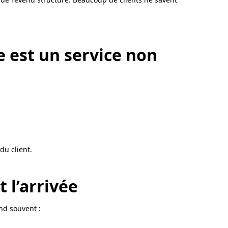
e est un service non
u client.
 l’arrivée
nd souvent :