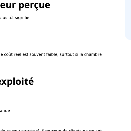
leur perçue
us tôt signifie :
le coût réel est souvent faible, surtout si la chambre
exploité
mande
s de revenu structuré. Beaucoup de clients ne savent