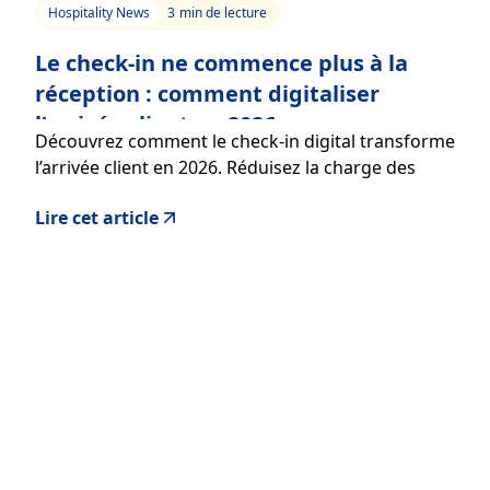
Hospitality News
3
min de lecture
Le check-in ne commence plus à la
réception : comment digitaliser
l’arrivée client en 2026
Découvrez comment le check-in digital transforme
l’arrivée client en 2026. Réduisez la charge des
équipes, améliorez l’expérience client et
Lire cet article
augmentez vos revenus avec une solution fluide et
mobile.