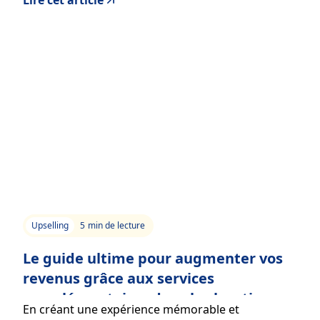
Lire cet article
certifications professionnelles.
Upselling
5
min de lecture
Le guide ultime pour augmenter vos
revenus grâce aux services
complémentaires dans les locations
En créant une expérience mémorable et
de courte durée.