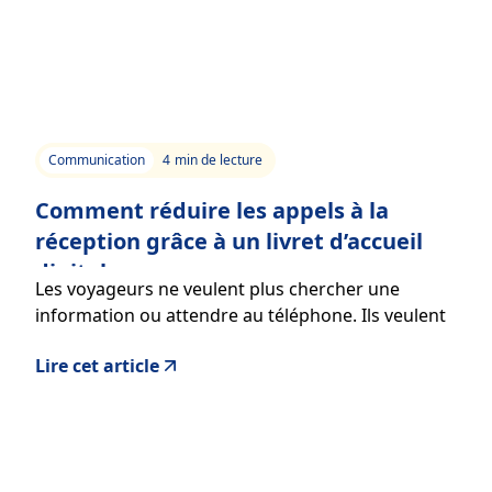
Communication
4
min de lecture
Comment réduire les appels à la
réception grâce à un livret d’accueil
digital
Les voyageurs ne veulent plus chercher une
information ou attendre au téléphone. Ils veulent
des réponses immédiates directement depuis leur
Lire cet article
smartphone.