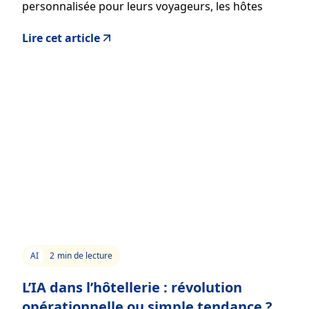
personnalisée pour leurs voyageurs, les hôtes
peuvent se démarquer, séduire leurs clients et
Lire cet article
augmenter leurs revenus grâce aux services
additionnels.
AI
2
min de lecture
L’IA dans l’hôtellerie : révolution
opérationnelle ou simple tendance ?