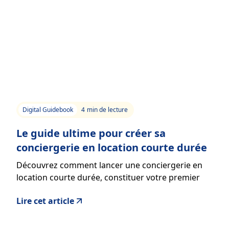
Digital Guidebook
4
min de lecture
Le guide ultime pour créer sa
conciergerie en location courte durée
Découvrez comment lancer une conciergerie en
location courte durée, constituer votre premier
portefeuille de biens et offrir une expérience client
Lire cet article
professionnelle.