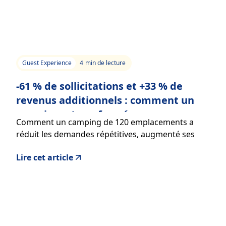
Guest Experience
4
min de lecture
-61 % de sollicitations et +33 % de
revenus additionnels : comment un
camping a transformé sa
Comment un camping de 120 emplacements a
communication voyageurs
réduit les demandes répétitives, augmenté ses
avis 5 étoiles et boosté ses ventes grâce à un livret
Lire cet article
d’accueil digital